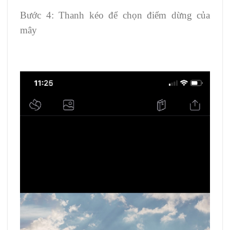
Bước 4: Thanh kéo để chọn điểm dừng của
mây