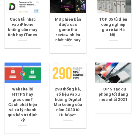
Cách tải nhạc
MU phiên bản
TOP 05 tủ điện
vào iPhone
được các
công nghiệp
không cần máy
game thủ
giá rẻ tại Hà
tính hay iTunes
review nhiều
Nội
nhất hiện nay
Website lỗi
290 thống kê,
TOP 5 sạc dự
HTTPS hay
số liệu và xu
phòng tốt đáng
giao diện?
hướng Digital
mua nhất 2021
Cách phát hiện
Marketing của
và xử lý nhanh
năm 2020 từ
qua bảo trì định
HubSpot
kỳ