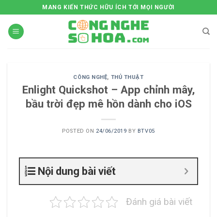
Skip
MANG KIẾN THỨC HỮU ÍCH TỚI MỌI NGƯỜI
to
content
CÔNG NGHỆ
,
THỦ THUẬT
Enlight Quickshot – App chỉnh mây,
bầu trời đẹp mê hồn dành cho iOS
POSTED ON
24/06/2019
BY
BTV05
Nội dung bài viết
Đánh giá bài viết