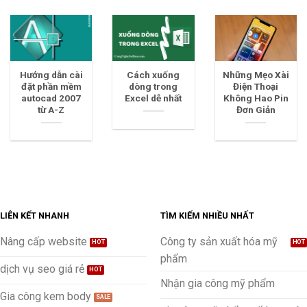
Hướng dẫn cài
Cách xuống
Những Mẹo Xài
đặt phần mềm
dòng trong
Điện Thoại
autocad 2007
Excel dễ nhất
Không Hao Pin
từ A-Z
Đơn Giản
LIÊN KẾT NHANH
TÌM KIẾM NHIỀU NHẤT
Nâng cấp website
Công ty sản xuất hóa mỹ
phẩm
dịch vụ seo giá rẻ
Nhận gia công mỹ phẩm
Gia công kem body