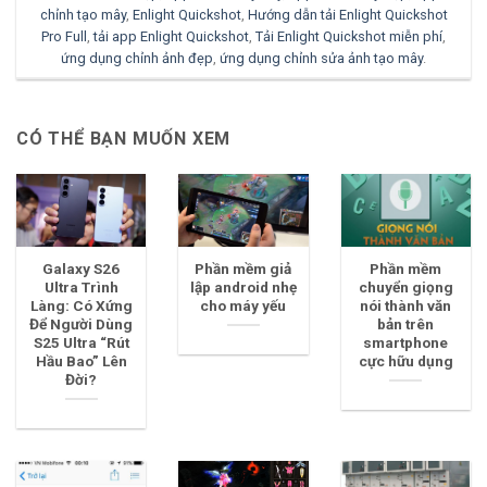
chỉnh tạo mây
,
Enlight Quickshot
,
Hướng dẫn tải Enlight Quickshot
Pro Full
,
tải app Enlight Quickshot
,
Tải Enlight Quickshot miễn phí
,
ứng dụng chỉnh ảnh đẹp
,
ứng dụng chỉnh sửa ảnh tạo mây
.
CÓ THỂ BẠN MUỐN XEM
Galaxy S26
Phần mềm giả
Phần mềm
Ultra Trình
lập android nhẹ
chuyển giọng
Làng: Có Xứng
cho máy yếu
nói thành văn
Để Người Dùng
bản trên
S25 Ultra “Rút
smartphone
Hầu Bao” Lên
cực hữu dụng
Đời?