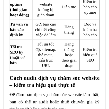
Kiểm tra
uptime
website
Liên tục
báo cáo
(thời gian
không bị
uptime
hoạt động)
gián đoạn
Tư vấn và
Gửi báo cáo
Đọc và
Hàng
báo cáo
chi tiết công
kiểm tra
tháng
định kỳ
việc đã làm
báo cáo
Tối ưu tốc
Hàng
Tối ưu
độ, sitemap,
tháng
Kiểm tra
SEO kỹ
thẻ meta,
hoặc
hiệu quả
thuật cơ
cấu trúc
theo giai
SEO
bản
URL
đoạn
Cách audit dịch vụ chăm sóc website
– kiểm tra hiệu quả thực tế
Để đảm bảo dịch vụ chăm sóc website làm thật,
bạn có thể tự audit hoặc thuê chuyên gia kỹ