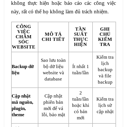
không thực hiện hoặc báo cáo các công việc
này, rất có thể họ không làm đủ trách nhiệm.
CÔNG
TẦN
GHI
VIỆC
MÔ TẢ
SUẤT
CHÚ
CHĂM
CHI TIẾT
THỰC
KIỂM
SÓC
HIỆN
TRA
WEBSITE
Kiểm tra
Sao lưu toàn
lịch
Backup dữ
bộ dữ liệu
Ít nhất 1
backup
liệu
website và
tuần/lần
và file
database
backup
2
Cập nhật
Cập nhật
tuần/lần
Kiểm tra
mã nguồn,
phiên bản
hoặc khi
lịch sử
plugin,
mới để vá
có bản
cập nhật
theme
lỗi, bảo mật
mới