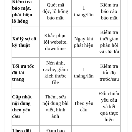
Kiểm tra
Quét mã
Kiểm tra
bảo mật,
1
độc, lỗ hổng
báo cáo
phát hiện
tháng/lần
bảo mật
bảo mật
lỗ hổng
Kiểm tra
Khắc phục
Xử lý sự cố
Ngay khi
thời gian
lỗi website,
kỹ thuật
phát hiện
phản hồi
downtime
và sửa lỗi
Nén ảnh,
Tối ưu tốc
Kiểm tra
cache, giảm
1
độ tải
tốc độ
kích thước
tháng/lần
trang
trước/sau
file
Đối chiếu
Cập nhật
Thêm, sửa
yêu cầu
nội dung
nội dung bài
Theo yêu
và kết
theo yêu
viết, hình
cầu
quả thực
cầu
ảnh
hiện
Theo dõi
Đảm bảo