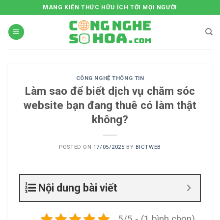
Skip
MANG KIẾN THỨC HỮU ÍCH TỚI MỌI NGƯỜI
to
content
CÔNG NGHỆ THÔNG TIN
Làm sao để biết dịch vụ chăm sóc
website bạn đang thuê có làm thật
không?
POSTED ON
17/05/2025
BY
BICTWEB
Nội dung bài viết
5/5 - (1 bình chọn)