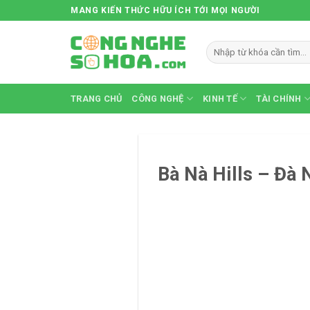
Skip
MANG KIẾN THỨC HỮU ÍCH TỚI MỌI NGƯỜI
to
content
TRANG CHỦ
CÔNG NGHỆ
KINH TẾ
TÀI CHÍNH
Bà Nà Hills – Đà 