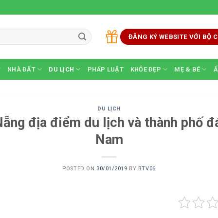
ĐĂNG KÝ WEBSITE VỚI BỘ
NHÀ ĐẤT
DU LỊCH
PHÁP LUẬT
KHỎE ĐẸP
MẸ & BÉ
Ẩ
DU LỊCH
Nẵng địa điểm du lịch và thành phố đ
Nam
POSTED ON
30/01/2019
BY
BTV06