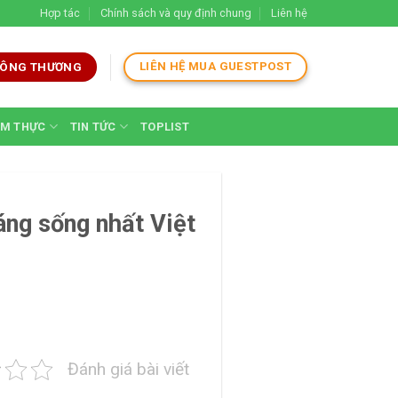
Hợp tác
Chính sách và quy định chung
Liên hệ
LIÊN HỆ MUA GUESTPOST
 CÔNG THƯƠNG
M THỰC
TIN TỨC
TOPLIST
áng sống nhất Việt
Đánh giá bài viết