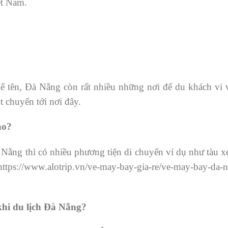
ệt Nam.
ể tên, Đà Nẵng còn rất nhiều những nơi để du khách vi 
t chuyến tới nơi đây.
ào?
ẵng thì có nhiều phương tiện di chuyển ví dụ như tàu x
ttps://www.alotrip.vn/ve-may-bay-gia-re/ve-may-bay-da-
hi du lịch Đà Nẵng?