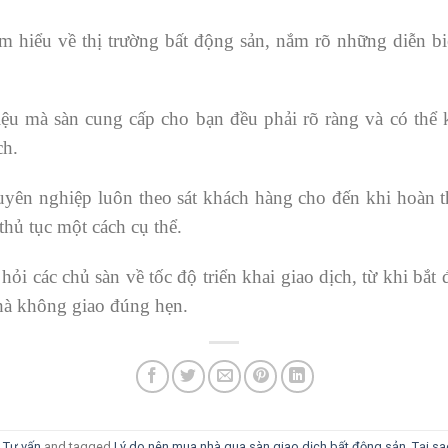
m hiểu về thị trường bất động sản, nắm rõ những diễn biế
liệu mà sàn cung cấp cho bạn đều phải rõ ràng và có thể
ch.
uyên nghiệp luôn theo sát khách hàng cho đến khi hoàn t
 thủ tục một cách cụ thể.
hỏi các chủ sàn về tốc độ triển khai giao dịch, từ khi bắt
hà không giao đúng hẹn.
,
Tư vấn
and tagged
Lý do nên mua nhà qua sàn giao dịch bất động sản
,
Tại s