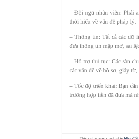
– Đội ngũ nhân viên: Phải a
thời hiểu về vấn đề pháp lý.
– Thông tin: Tất cả các dữ 
đưa thông tin mập mờ, sai lệ
– Hỗ trợ thủ tục: Các sàn ch
các vấn đề về hồ sơ, giấy tờ,
– Tốc độ triển khai: Bạn cần 
trường hợp tiền đã đưa mà n
This entry was posted in
Nhà đất