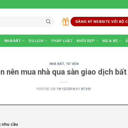
ĐĂNG KÝ WEBSITE VỚI BỘ
NHÀ ĐẤT
DU LỊCH
PHÁP LUẬT
KHỎE ĐẸP
MẸ & BÉ
Ẩ
NHÀ ĐẤT
,
TƯ VẤN
ạn nên mua nhà qua sàn giao dịch bất
POSTED ON
19/12/2018
BY
BTV01
g nhu cầu