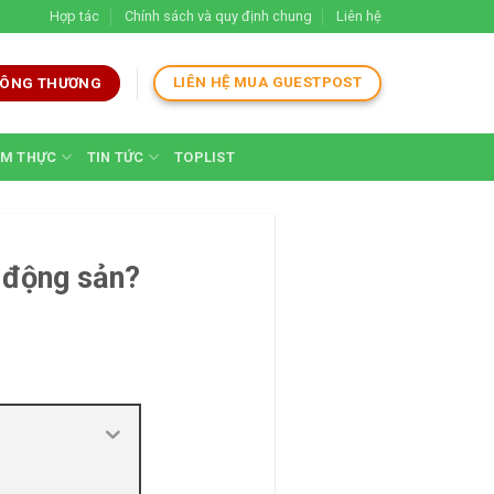
Hợp tác
Chính sách và quy định chung
Liên hệ
LIÊN HỆ MUA GUESTPOST
 CÔNG THƯƠNG
M THỰC
TIN TỨC
TOPLIST
 động sản?