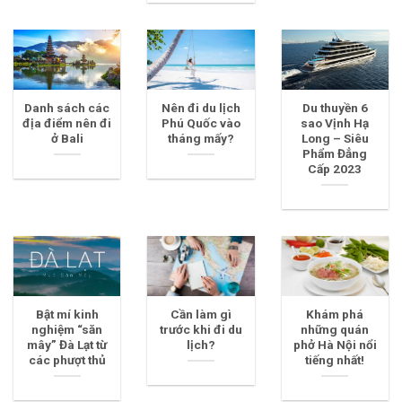
Danh sách các
Nên đi du lịch
Du thuyền 6
địa điểm nên đi
Phú Quốc vào
sao Vịnh Hạ
ở Bali
tháng mấy?
Long – Siêu
Phẩm Đẳng
Cấp 2023
Bật mí kinh
Cần làm gì
Khám phá
nghiệm “săn
trước khi đi du
những quán
mây” Đà Lạt từ
lịch?
phở Hà Nội nổi
các phượt thủ
tiếng nhất!