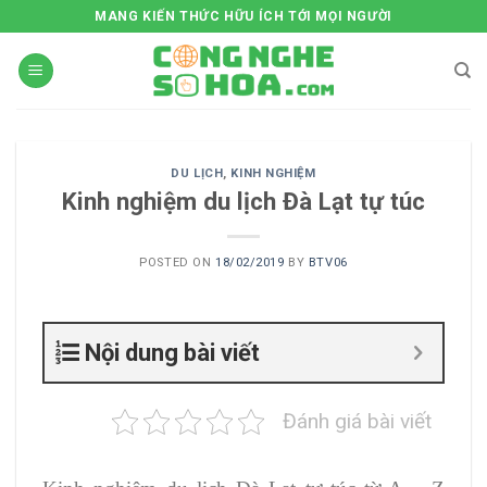
Skip
MANG KIẾN THỨC HỮU ÍCH TỚI MỌI NGƯỜI
to
content
DU LỊCH
,
KINH NGHIỆM
Kinh nghiệm du lịch Đà Lạt tự túc
POSTED ON
18/02/2019
BY
BTV06
Nội dung bài viết
Đánh giá bài viết