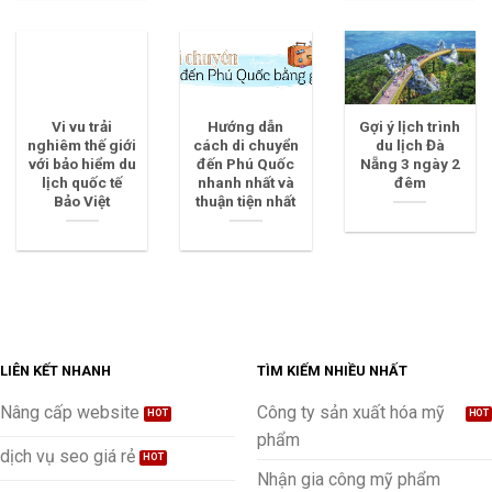
Vi vu trải
Hướng dẫn
Gợi ý lịch trình
nghiêm thế giới
cách di chuyển
du lịch Đà
với bảo hiểm du
đến Phú Quốc
Nẵng 3 ngày 2
lịch quốc tế
nhanh nhất và
đêm
Bảo Việt
thuận tiện nhất
LIÊN KẾT NHANH
TÌM KIẾM NHIỀU NHẤT
Nâng cấp website
Công ty sản xuất hóa mỹ
phẩm
dịch vụ seo giá rẻ
Nhận gia công mỹ phẩm