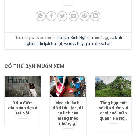
This entry was posted in
Du lịch
,
Kinh Nghiệm
and tagged
kinh
nghiệm du lịch Đà Lạt
,
vé máy bay giá rẻ đi Đà Lạt
.
CÓ THỂ BẠN MUỐN XEM
9 địa điểm
Mẹo chuẩn bị
Tổng hợp một
chụp ảnh đẹp ở
đồ đi du lịch, đi
số địa điểm vui
Hà Nội
du lịch cần
chơi cuối tuần
mang theo
quanh Hà Nội.
những gì