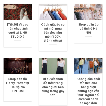
[Tiết lộ] Vì sao
Cách giặt áo sơ
Shop quần áo
nên chụp ảnh
mi mới mua
cá tính ở Hà
cưới tại LINH
bền đẹp như
Nội
STUDIO ?
mới (100%
thành công)
Shop bán đồ
Bí quyết chọn
Không cần phải
Harry Potter tại
đồ thời trang
tốn tiền cho
Hà Nội và
cho người béo
hàng hiệu
TP.HCM
bụng trông gầy
nhưng bạn vẫn
hơn.
“hút” người đối
diện với cách
ăn mặc đơn