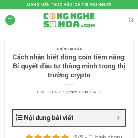
Skip
MANG KIẾN THỨC HỮU ÍCH TỚI MỌI NGƯỜI
to
content
CHỨNG KHOÁN
Cách nhận biết đồng coin tiềm năng:
Bí quyết đầu tư thông minh trong thị
trường crypto
POSTED ON
20/09/2025
BY
BICTWEB
Nội dung bài viết
5/5 - (1 bình chọn)