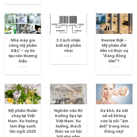
Nhà máy gia
3 Cách nhận
Review thật –
công mỹ phẩm
biết mỹ phẩm
Mỹ phẩm đắt
K&C – uy tín
nhái
tiền có thực sự
tạo nên thương
“đáng đồng
hiệu
tiền”?
Mỹ phẩm thuần
Nghiên cứu thị
Da khô, da nứt
chay tại Việt
trường Spa tại
nẻ sẽ không
Nam: Xu hướng
Việt Nam: Xu
còn là nỗi “ám
làm đẹp xanh
hướng, thách
ảnh” trong mùa
lên ngôi 2025
thức và cơ hội
đông này!
bứt phá năm