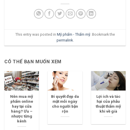
This entry was posted in
Mỹ phẩm - Thẩm mỹ
. Bookmark the
permalink
.
CÓ THỂ BẠN MUỐN XEM
Nên mua mỹ
Bí quyết đẹp da
Lợi ích và tác
phẩm online
mặt mỗi ngày
hại của phẫu
hay tại cửa
cho người bận
thuật thẩm mỹ
hàng? Ưu –
rộn
khi về già
nhược từng
kênh