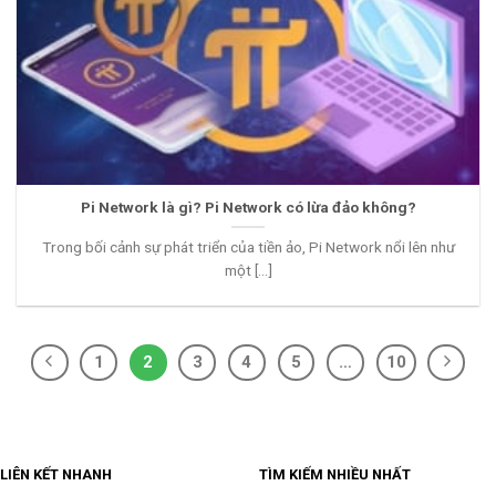
Pi Network là gì? Pi Network có lừa đảo không?
Trong bối cảnh sự phát triển của tiền ảo, Pi Network nổi lên như
một [...]
1
2
3
4
5
…
10
LIÊN KẾT NHANH
TÌM KIẾM NHIỀU NHẤT